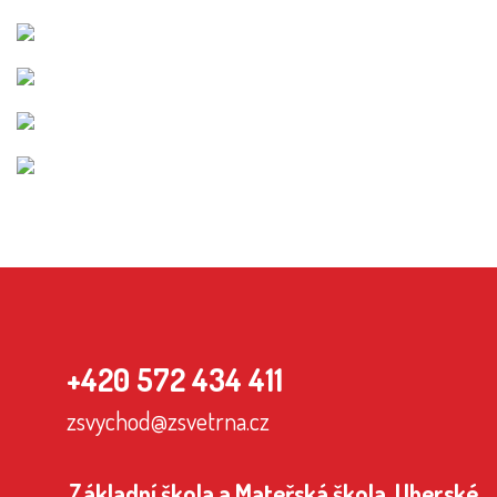
+420 572 434 411
zsvychod@zsvetrna.cz
Základní škola a Mateřská škola, Uherské