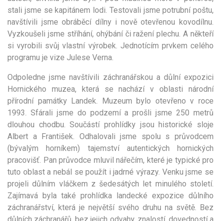
stali jsme se kapitánem lodi. Testovali jsme potrubní poštu,
navštívili jsme obráběcí dílny i nově otevřenou kovodílnu.
Vyzkoušeli jsme stříhání, ohýbání či ražení plechu. A někteří
si vyrobili svůj vlastní výrobek. Jednotícím prvkem celého
programu je vize Julese Verna.
Odpoledne jsme navštívili záchranářskou a důlní expozici
Hornického muzea, která se nachází v oblasti národní
přírodní památky Landek. Muzeum bylo otevřeno v roce
1993. Sfárali jsme do podzemí a prošli jsme 250 metrů
dlouhou chodbu. Součástí prohlídky jsou historické sloje
Albert a František. Odhalovali jsme spolu s průvodcem
(bývalým horníkem) tajemství autentických hornických
pracovišť. Pan průvodce mluvil nářečím, které je typické pro
tuto oblast a nebál se použít i jadrné výrazy. Venku jsme se
projeli důlním vláčkem z šedesátých let minulého století.
Zajímavá byla také prohlídka landecké expozice důlního
záchranářství, která je největší svého druhu na světě. Bez
důlních záchranářů, bez jejich odvahy, znalostí, dovedností a