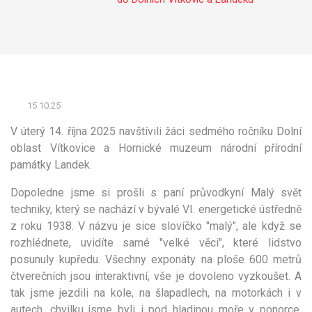
15.10.25
V úterý 14. října 2025 navštívili žáci sedmého ročníku Dolní
oblast Vítkovice a Hornické muzeum národní přírodní
památky Landek.
Dopoledne jsme si prošli s paní průvodkyní Malý svět
techniky, který se nachází v bývalé VI. energetické ústředně
z roku 1938. V názvu je sice slovíčko "malý", ale když se
rozhlédnete, uvidíte samé "velké věci", které lidstvo
posunuly kupředu. Všechny exponáty na ploše 600 metrů
čtverečních jsou interaktivní, vše je dovoleno vyzkoušet. A
tak jsme jezdili na kole, na šlapadlech, na motorkách i v
autech, chvilku jsme byli i pod hladinou moře v ponorce,