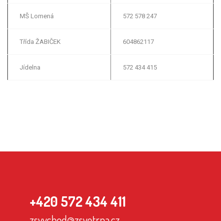
MŠ Lomená
572 578 247
Třída ŽABIČEK
604862117
Jídelna
572 434 415
+420 572 434 411
zsvychod@zsvetrna.cz