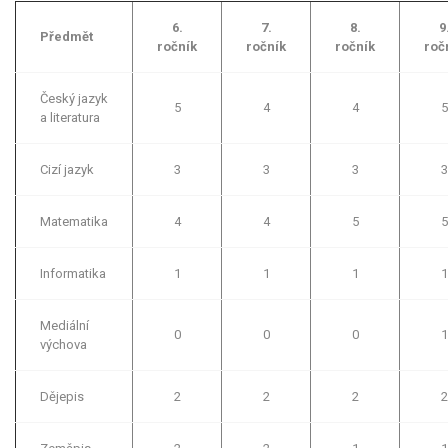
6.
7.
8.
9
Předmět
ročník
ročník
ročník
roč
Český jazyk
5
4
4
5
a literatura
Cizí jazyk
3
3
3
3
Matematika
4
4
5
5
Informatika
1
1
1
1
Mediální
0
0
0
1
výchova
Dějepis
2
2
2
2