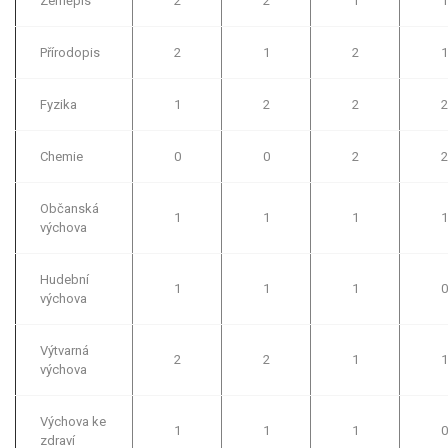
Zeměpis
2
2
1
1
Přírodopis
2
1
2
1
Fyzika
1
2
2
2
Chemie
0
0
2
2
Občanská
1
1
1
1
výchova
Hudební
1
1
1
0
výchova
Výtvarná
2
2
1
1
výchova
Výchova ke
1
1
1
0
zdraví