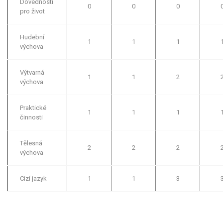
Dovednosti
0
0
0
pro život
Hudební
1
1
1
výchova
Výtvarná
1
1
2
výchova
Praktické
1
1
1
činnosti
Tělesná
2
2
2
výchova
Cizí jazyk
1
1
3