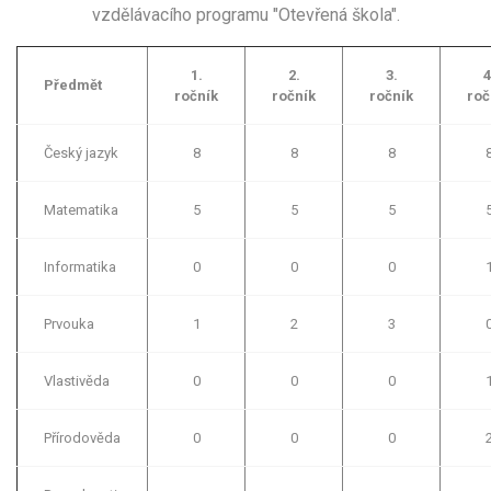
vzdělávacího programu "Otevřená škola".
1.
2.
3.
4
Předmět
ročník
ročník
ročník
roč
Český jazyk
8
8
8
Matematika
5
5
5
Informatika
0
0
0
Prvouka
1
2
3
Vlastivěda
0
0
0
Přírodověda
0
0
0