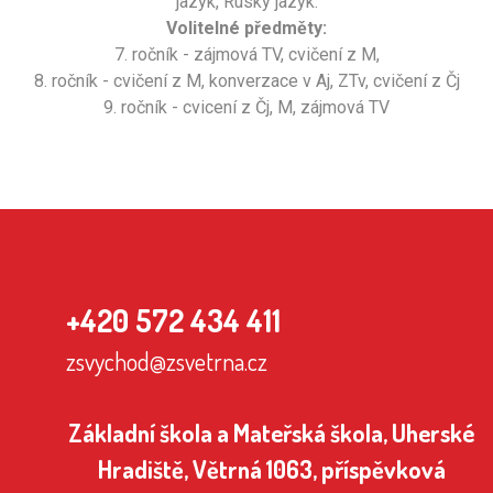
jazyk, Ruský jazyk.
Volitelné předměty:
7. ročník - zájmová TV, cvičení z M,
8. ročník - cvičení z M, konverzace v Aj, ZTv, cvičení z Čj
9. ročník - cvicení z Čj, M, zájmová TV
+420 572 434 411
zsvychod@zsvetrna.cz
Základní škola a Mateřská škola, Uherské
Hradiště, Větrná 1063, příspěvková