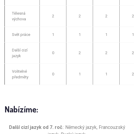
Tělesná
2
2
2
2
výchova
Svět práce
1
1
1
1
Další cizí
0
2
2
2
jazyk
Volitelné
0
1
1
2
předměty
Nabízíme:
Další cizí jazyk od 7. roč
.: Německý jazyk, Francouzský