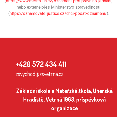
(
https://www.mesto-uh.cz/oznameni-protipravniho-jednani
)
nebo externě přes Ministerstvo spravedlnosti
(
https://oznamovatel.justice.cz/chci-podat-oznameni/
).
+420 572 434 411
zsvychod@zsvetrna.cz
Základní škola a Mateřská škola, Uherské
Hradiště, Větrná 1063, příspěvková
organizace