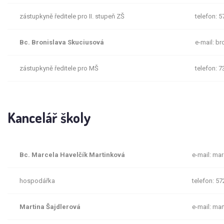
zástupkyně ředitele pro II. stupeň ZŠ
telefon: 5
Bc. Bronislava Skuciusová
e-mail: b
zástupkyně ředitele pro MŠ
telefon: 7
Kancelář školy
Bc. Marcela Havelčík Martinková
e-mail: ma
hospodářka
telefon: 57
Martina Šajdlerová
e-mail: ma