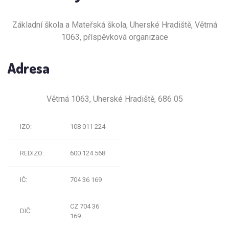
Základní škola a Mateřská škola, Uherské Hradiště, Větrná
1063, příspěvková organizace
Adresa
Větrná 1063, Uherské Hradiště, 686 05
IZO:
108 011 224
REDIZO:
600 124 568
IČ:
704 36 169
CZ 704 36
DIČ:
169