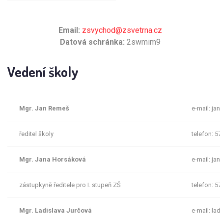
Email:
zsvychod@zsvetrna.cz
Datová schránka:
2swmim9
Vedení školy
Mgr. Jan Remeš
e-mail: j
ředitel školy
telefon: 5
Mgr. Jana Horsáková
e-mail: j
zástupkyně ředitele pro I. stupeň ZŠ
telefon: 5
Mgr. Ladislava Jurčová
e-mail: l