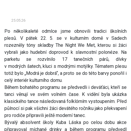
25.05.26
Po několikaleté odmlce jsme obnovili tradici školních
plesů. V pátek 22. 5. se v kulturním domě v Sadech
rozezněly tóny skladby The Night We Met, kterou si žáci
vybrali jako hudební doprovod k slavnostní polonéze. Na
parketu se rozvlnilo 17 tanečních párů, dívky
v modrých šatech, kluci s modrými motýlky. Tématem plesu
totiž bylo „Modrá je dobrá“, a proto se do této barvy ponořil i
celý interiér kulturního domu.
Během bohatého programu se předvedli i deváťáci, kteří se
tanci věnují ve svém volném čase. K vidění byla ukázka
klasického tance následovaná folklórním vystoupením. Před
půlnocí si pak všichni žáci devátého ročníku jako překvapení
pro rodiče připravili ještě moderní tanec.
Bývalý absolvent školy Kuba Láska po celou dobu akce
připravoval míchané drinky a během programu předvedl