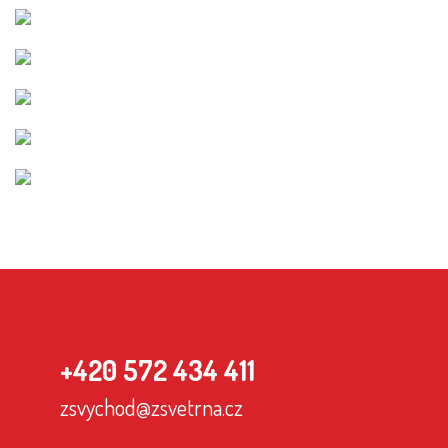
+420 572 434 411
zsvychod@zsvetrna.cz