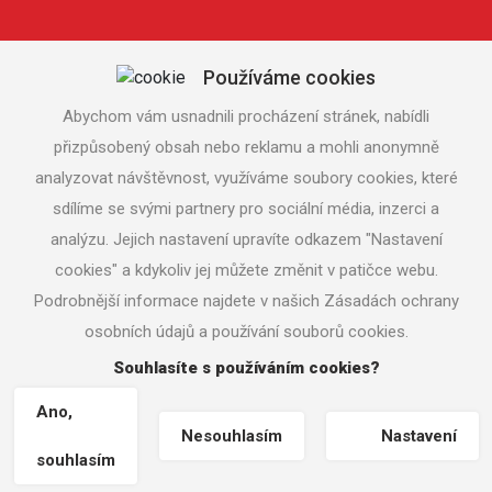
Používáme cookies
Abychom vám usnadnili procházení stránek, nabídli
přizpůsobený obsah nebo reklamu a mohli anonymně
analyzovat návštěvnost, využíváme soubory cookies, které
sdílíme se svými partnery pro sociální média, inzerci a
analýzu. Jejich nastavení upravíte odkazem "Nastavení
cookies" a kdykoliv jej můžete změnit v patičce webu.
Podrobnější informace najdete v našich Zásadách ochrany
osobních údajů a používání souborů cookies.
Souhlasíte s používáním cookies?
Copyright © zsvetrna.cz |
Nastavení cookies
| Tvorba www
stránek
MACHIN.cz
Ano,
Nesouhlasím
Nastavení
souhlasím